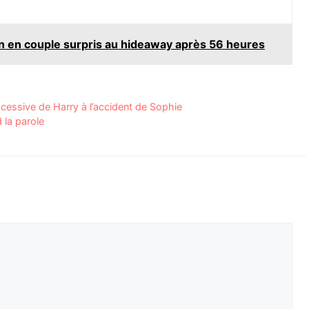
on en couple surpris au hideaway après 56 heures
xcessive de Harry à l’accident de Sophie
 la parole