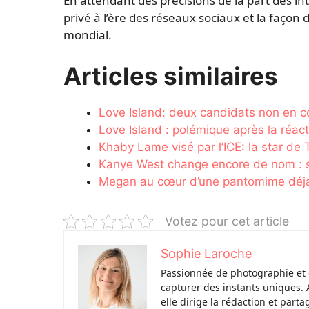
En attendant des précisions de la part des inté
privé à l’ère des réseaux sociaux et la faço
mondial.
Articles similaires
Love Island: deux candidats non en c
Love Island : polémique après la réac
Khaby Lame visé par l’ICE: la star de 
Kanye West change encore de nom : sa
Megan au cœur d’une pantomime déjan
Votez pour cet article
Sophie Laroche
Passionnée de photographie et 
capturer des instants uniques. 
elle dirige la rédaction et parta