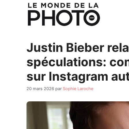
Aller
au
contenu
Justin Bieber rel
spéculations: co
sur Instagram aut
20 mars 2026
par
Sophie Laroche