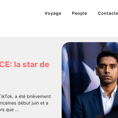
Voyage
People
Contact
CE: la star de
 TikTok, a été brièvement
ricaines début juin et a
lors que …