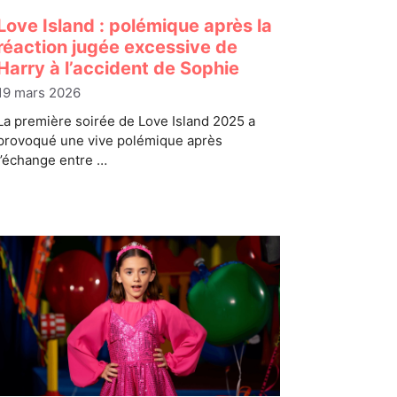
Love Island : polémique après la
réaction jugée excessive de
Harry à l’accident de Sophie
19 mars 2026
La première soirée de Love Island 2025 a
provoqué une vive polémique après
l’échange entre …