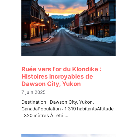
Ruée vers l’or du Klondike :
Histoires incroyables de
Dawson City, Yukon
7 juin 2025
Destination : Dawson City, Yukon,
CanadaPopulation : 1 319 habitantsAltitude
: 320 mètres À l’été …