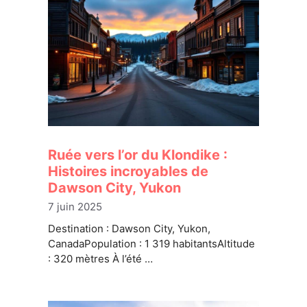
Ruée vers l’or du Klondike :
Histoires incroyables de
Dawson City, Yukon
7 juin 2025
Destination : Dawson City, Yukon,
CanadaPopulation : 1 319 habitantsAltitude
: 320 mètres À l’été …