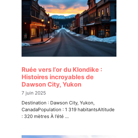
Ruée vers l’or du Klondike :
Histoires incroyables de
Dawson City, Yukon
7 juin 2025
Destination : Dawson City, Yukon,
CanadaPopulation : 1 319 habitantsAltitude
: 320 mètres À l’été …